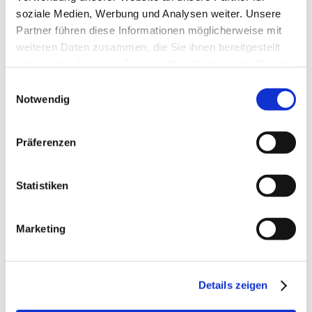
soziale Medien, Werbung und Analysen weiter. Unsere
Partner führen diese Informationen möglicherweise mit
weiteren Daten zusammen, die Sie ihnen bereitgestellt
Opening hours:
haben oder die sie im Rahmen Ihrer Nutzung der Dienste
gesammelt haben.
Einwilligungsauswahl
Tuesday to Sunday 11 am – 6 pm
Notwendig
Closed on Mondays
Präferenzen
more
Statistiken
Marketing
Find out more about
Details zeigen
the Museum