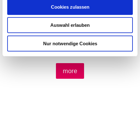
Cookies zulassen
Auswahl erlauben
How to contact the team, vacancies and a brief
Nur notwendige Cookies
history of the museum
more