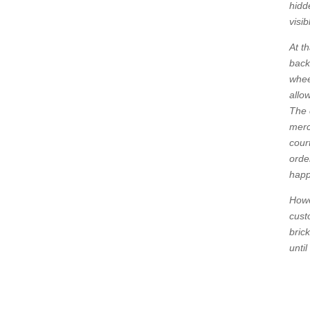
hidd
visi
At t
back
whee
allo
The 
merc
cour
orde
happ
Howe
cust
bric
until