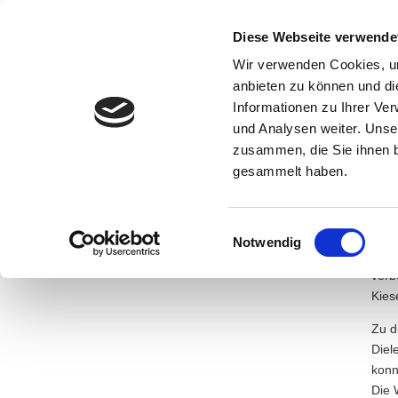
Start
Ihr B
Diese Webseite verwende
Wir verwenden Cookies, um
anbieten zu können und di
Informationen zu Ihrer Ve
und Analysen weiter. Unse
zusammen, die Sie ihnen b
gesammelt haben.
Zeitfenster im Museum
Scro
Hameln
Windows into the past
Einwilligungsauswahl
Notwendig
Das 
verb
Kies
Zu d
Diel
konn
Die 