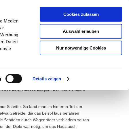
pädagogik
Der Museumsverein
English
Cookies zulassen
le Medien
ir
Auswahl erlauben
, Werbung
ren Daten
Nur notwendige Cookies
ienste
er Diele
g
Details zeigen
ue Aufschüttungen und Anhebungen. Unter ihm
n des Leist-Hauses zeugen. Der hier sichtbare
ur Schritte. So fand man im hinteren Teil der
etwa Getreide, die das Leist-Haus befahren
ie Schäden durch Wagenräder verhindern sollten.
ren der Diele war nötig, um das Haus auch