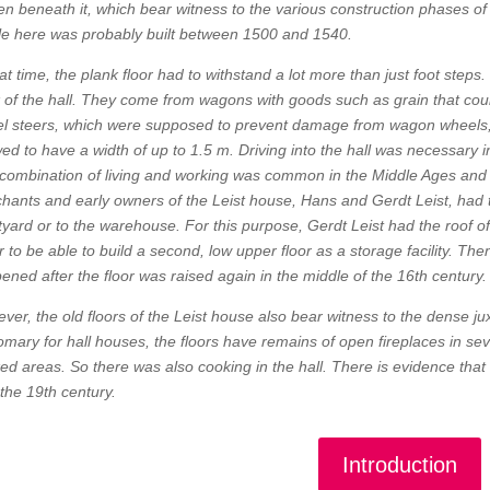
en beneath it, which bear witness to the various construction phases o
ble here was probably built between 1500 and 1540.
hat time, the plank floor had to withstand a lot more than just foot ste
 of the hall. They come from wagons with goods such as grain that coul
l steers, which were supposed to prevent damage from wagon wheels, t
wed to have a width of up to 1.5 m. Driving into the hall was necessary 
combination of living and working was common in the Middle Ages and
hants and early owners of the Leist house, Hans and Gerdt Leist, had t
tyard or to the warehouse. For this purpose, Gerdt Leist had the roof 
r to be able to build a second, low upper floor as a storage facility. The
ened after the floor was raised again in the middle of the 16th century.
ver, the old floors of the Leist house also bear witness to the dense jux
omary for hall houses, the floors have remains of open fireplaces in s
ked areas. So there was also cooking in the hall. There is evidence that 
 the 19th century.
Introduction