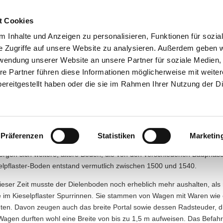
esuch
Über uns
Ausstellungen
Führungen und Museums
t Cookies
 Inhalte und Anzeigen zu personalisieren, Funktionen für sozia
e Zugriffe auf unsere Website zu analysieren. Außerdem geben w
rwendung unserer Website an unsere Partner für soziale Medien
re Partner führen diese Informationen möglicherweise mit weite
ereitgestellt haben oder die sie im Rahmen Ihrer Nutzung der D
ll down to read the English text
Ursprünglicher Fußboden d
Präferenzen
Statistiken
Marketin
heutige Niveau des Fußbodens in der Diele entstand durch immer ne
ergen sich weitere, ältere Böden, die von den verschiedenen Bauphase
elpflaster-Boden entstand vermutlich zwischen 1500 und 1540.
ieser Zeit musste der Dielenboden noch erheblich mehr aushalten, als n
e im Kieselpflaster Spurrinnen. Sie stammen von Wagen mit Waren wie 
ten. Davon zeugen auch das breite Portal sowie dessen Radsteuder, d
Wagen durften wohl eine Breite von bis zu 1,5 m aufweisen. Das Befah