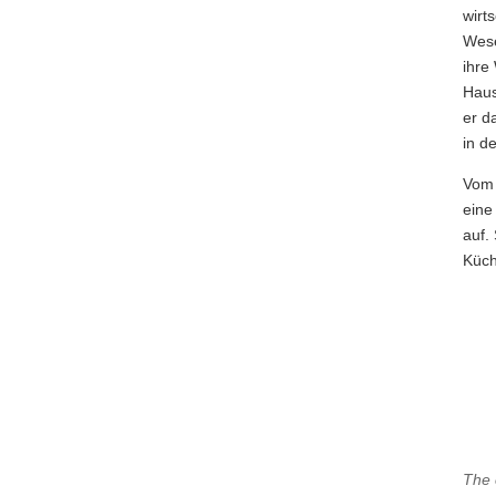
wirt
Wese
ihre
Haus
er d
in d
Vom 
eine
auf.
Küch
The 