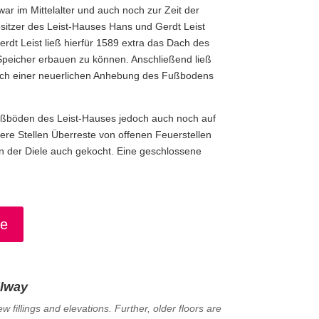
ar im Mittelalter und auch noch zur Zeit der
sitzer des Leist-Hauses Hans und Gerdt Leist
erdt Leist ließ hierfür 1589 extra das Dach des
Speicher erbauen zu können. Anschließend ließ
 nach einer neuerlichen Anhebung des Fußbodens
ßböden des Leist-Hauses jedoch auch noch auf
ere Stellen Überreste von offenen Feuerstellen
 in der Diele auch gekocht. Eine geschlossene
te
llway
w fillings and elevations. Further, older floors are