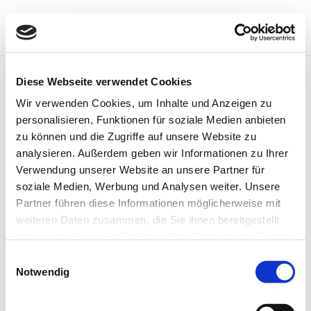
Diese Webseite verwendet Cookies
Wir verwenden Cookies, um Inhalte und Anzeigen zu
personalisieren, Funktionen für soziale Medien anbieten
zu können und die Zugriffe auf unsere Website zu
Books from the old school library, © Museum Hameln
analysieren. Außerdem geben wir Informationen zu Ihrer
Verwendung unserer Website an unsere Partner für
soziale Medien, Werbung und Analysen weiter. Unsere
Partner führen diese Informationen möglicherweise mit
weiteren Daten zusammen, die Sie ihnen bereitgestellt
haben oder die sie im Rahmen Ihrer Nutzung der Dienste
The old school, © Museum Hameln
gesammelt haben.
Einwilligungsauswahl
Notwendig